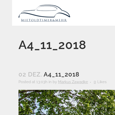
A4_11_2018
02 DEZ.
A4_11_2018
Posted at 13:03h
in
by
Markus Zawadke
0
Likes