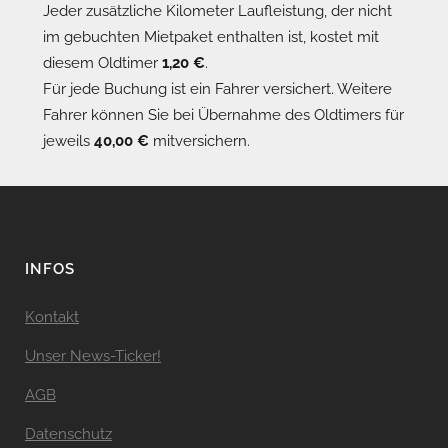
Jeder zusätzliche Kilometer Laufleistung, der nicht
im gebuchten Mietpaket enthalten ist, kostet mit
diesem Oldtimer
1,20 €
.
Für jede Buchung ist ein Fahrer versichert. Weitere
Fahrer können Sie bei Übernahme des Oldtimers für
jeweils
40,00 €
mitversichern.
INFOS
Kontakt
Unser News-Ticker!
AGB
Datenschutz