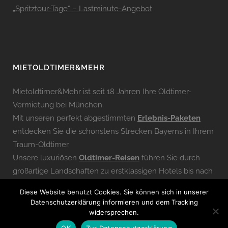
„Spritztour-Tage“ – Lastminute-Angebot
MIETOLDTIMER&MEHR
Mietoldtimer&Mehr ist seit 18 Jahren Ihre Oldtimer-
Vermietung bei München.
Mit unseren perfekt abgestimmten
Erlebnis-Paketen
entdecken Sie die schönstens Strecken Bayerns in Ihrem
Traum-Oldtimer.
Unsere luxuriösen
Oldtimer-Reisen
führen Sie durch
großartige Landschaften zu erstklassigen Hotels bis nach
Südtirol und in die Schweiz.
Diese Website benutzt Cookies. Sie können sich in unserer
Wir freuen uns auf Ihre erste Ausfahrt!
Datenschutzerklärung informieren und dem Tracking
widersprechen.
OK
Zur Datenschutzerklärung