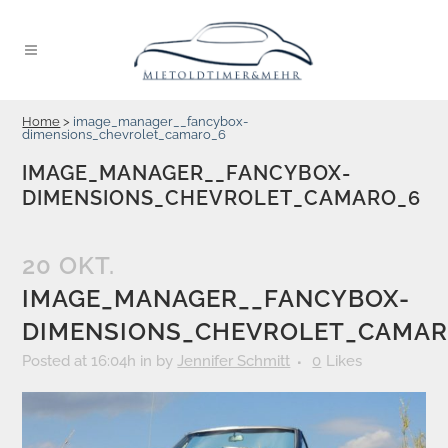
Home
>
image_manager__fancybox-
dimensions_chevrolet_camaro_6
IMAGE_MANAGER__FANCYBOX-
DIMENSIONS_CHEVROLET_CAMARO_6
20 OKT.
IMAGE_MANAGER__FANCYBOX-
DIMENSIONS_CHEVROLET_CAMAR
Posted at 16:04h
in
by
Jennifer Schmitt
0
Likes