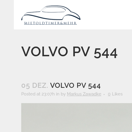
VOLVO PV 544
05 DEZ.
VOLVO PV 544
Posted at 23:07h
in
by
Markus Zawadke
0
Likes