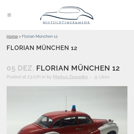
Home
>
Florian München 12
FLORIAN MÜNCHEN 12
05 DEZ.
FLORIAN MÜNCHEN 12
Posted at 23:07h
in
by
Markus Zawadke
0
Likes