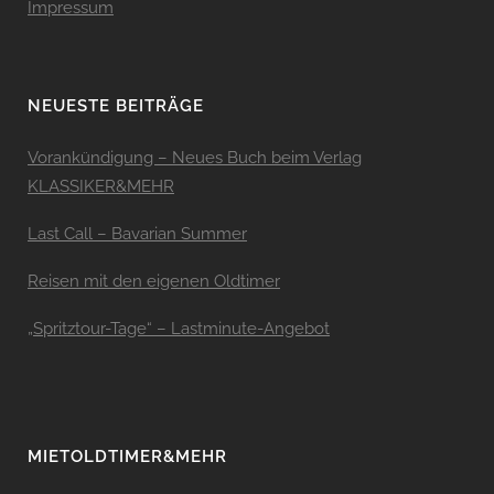
Impressum
NEUESTE BEITRÄGE
Vorankündigung – Neues Buch beim Verlag
KLASSIKER&MEHR
Last Call – Bavarian Summer
Reisen mit den eigenen Oldtimer
„Spritztour-Tage“ – Lastminute-Angebot
MIETOLDTIMER&MEHR