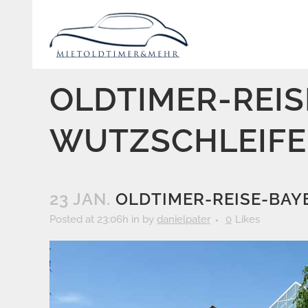
OLDTIMER-REI
WUTZSCHLEIFE
23 JAN.
OLDTIMER-REISE-BA
Posted at 23:06h
in
by
danielpater
0
Likes