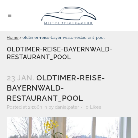
Home
>
oldtimer-reise-bayernwald-restaurant_pool
OLDTIMER-REISE-BAYERNWALD-
RESTAURANT_POOL
23 JAN.
OLDTIMER-REISE-
BAYERNWALD-
RESTAURANT_POOL
Posted at 23:06h
in
by
danielpater
0
Likes