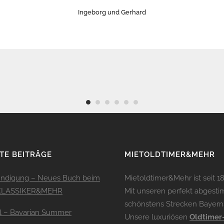
Ingeborg und Gerhard
TE BEITRÄGE
MIETOLDTIMER&MEHR
ndigung – Neues Buch beim
Mietoldtimer&Mehr ist seit 
 KLASSIKER&MEHR
Mit unseren perfekt abges
schönstens Strecken Bayerns
ll – Bavarian Summer
Unsere luxuriösen
Oldtimer