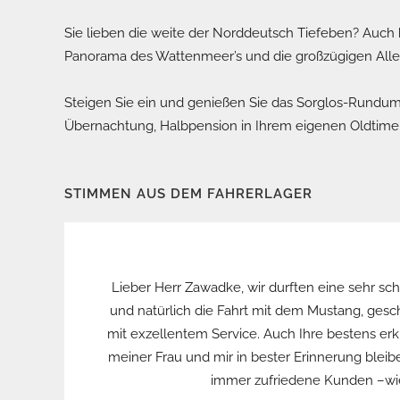
Sie lieben die weite der Norddeutsch Tiefeben? Auch h
Panorama des Wattenmeer’s und die großzügigen Allee
Steigen Sie ein und genießen Sie das Sorglos-Rundump
Übernachtung, Halbpension in Ihrem eigenen Oldtim
STIMMEN AUS DEM FAHRERLAGER
Lieber Herr Zawadke, wir durften eine sehr s
aren
und natürlich die Fahrt mit dem Mustang, gesch
der
mit exzellentem Service. Auch Ihre bestens erkl
 dem
meiner Frau und mir in bester Erinnerung blei
ie
immer zufriedene Kunden –wie 