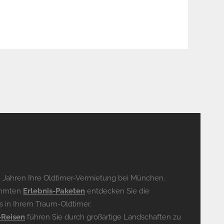
18 Jahren Ihre Oldtimer-Vermietung bei München.
timmten
Erlebnis-Paketen
entdecken Sie die
 in Ihrem Traum-Oldtimer.
-Reisen
führen Sie durch großartige Landschaften zu