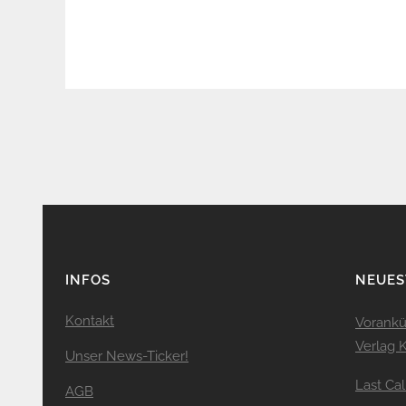
INFOS
NEUES
Kontakt
Vorankü
Verlag
Unser News-Ticker!
Last Ca
AGB