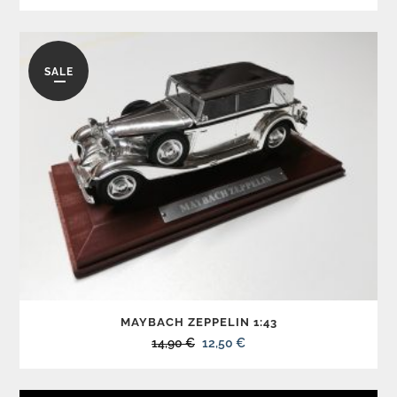
SALE
MAYBACH ZEPPELIN 1:43
Ursprünglicher
Aktueller
14,90
€
12,50
€
Preis
Preis
war:
ist: