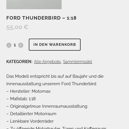
FORD THUNDERBIRD – 1:18
55,00
€
Ford
IN DEN WARENKORB
Thunderbird
KATEGORIEN:
Alle Angebote
,
Sammlermodel
-
Das Modell entspricht bis auf auf Baujahr und die
1:18
Innenausstattung unserem Ford Thunderbird
quantity
– Hersteller: Motomax
– Maßstab: 1:18
– Originalgetreue Innenraumausstattung
– Detaillierter Motorraum
– Lenkbare Vorderräder
– Zu öffnende Motorhaube, Türen und Kofferraum