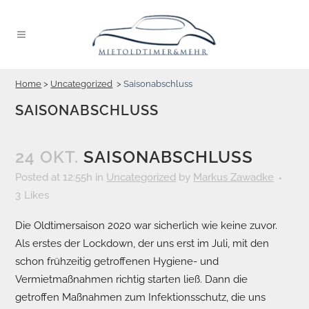
Home
>
Uncategorized
>
Saisonabschluss
SAISONABSCHLUSS
24 OKT.
SAISONABSCHLUSS
Posted at 12:55h
in
Uncategorized
by
Markus Zawadke
3
Likes
Die Oldtimersaison 2020 war sicherlich wie keine zuvor.
Als erstes der Lockdown, der uns erst im Juli, mit den
schon frühzeitig getroffenen Hygiene- und
Vermietmaßnahmen richtig starten ließ. Dann die
getroffen Maßnahmen zum Infektionsschutz, die uns