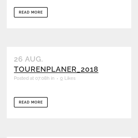
READ MORE
26 AUG.
TOURENPLANER_2018
Posted at 07:08h
in
0
Likes
READ MORE