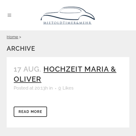
Home
>
ARCHIVE
17 AUG.
HOCHZEIT MARIA &
OLIVER
Posted at 20:13h
in
0
Likes
READ MORE