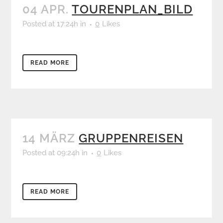
04 APR.
TOURENPLAN_BILD
Posted at 17:24h
in
0
Likes
READ MORE
14 MÄRZ
GRUPPENREISEN
Posted at 09:24h
in
0
Likes
READ MORE