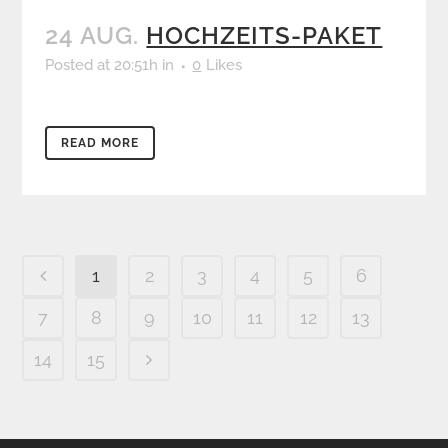
24 AUG.
HOCHZEITS-PAKET
Posted at 20:51h
in
0
Likes
READ MORE
1
2
3
4
5
6
7
8
9
10
11
12
13
14
15